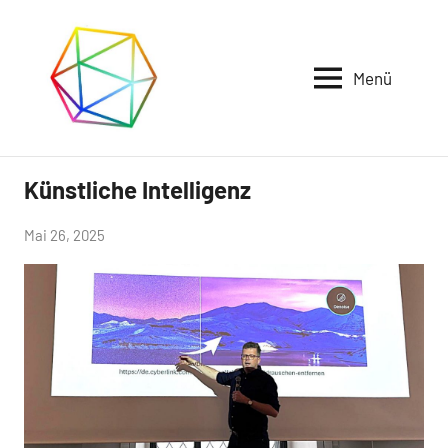
Zum
Inhalt
springen
Menü
Club
vielseitig
Künstliche Intelligenz
Uncategorized
Interessiert
von
Mai 26, 2025
Günter
Roßmeißl
e.V.