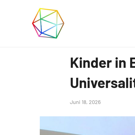
Zum
Inhalt
springen
Club
vielseitig
Uncategorized
Kinder in 
Interessi
Universali
e.V.
von
Juni 18, 2026
Günter
Roßmeißl