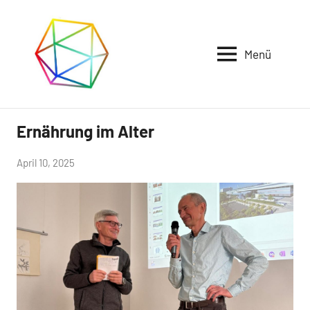
Zum
Inhalt
springen
Menü
Club
vielseitig
Ernährung im Alter
Uncategorized
Interessiert
von
April 10, 2025
Günter
Roßmeißl
e.V.